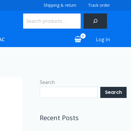
Shipping & return
Track order
Search
Log In
 AC
Search
Search
Recent Posts